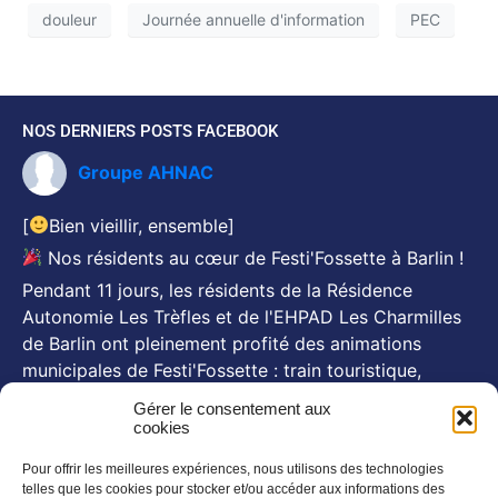
douleur
Journée annuelle d'information
PEC
NOS DERNIERS POSTS FACEBOOK
Groupe AHNAC
[
Bien vieillir, ensemble]
Nos résidents au cœur de Festi'Fossette à Barlin !
Pendant 11 jours, les résidents de la Résidence
Autonomie Les Trèfles et de l'EHPAD Les Charmilles
de Barlin ont pleinement profité des animations
municipales de Festi'Fossette : train touristique,
animations, goûters d'été... Et, pour certains, le repas
Gérer le consentement aux
festif du 26 juillet animé par Michel Pruvot, aux côtés
cookies
des se
...
Voir plus
Pour offrir les meilleures expériences, nous utilisons des technologies
Photo
telles que les cookies pour stocker et/ou accéder aux informations des