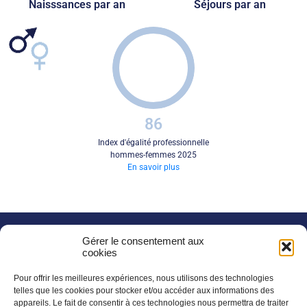
Naisssances par an
Séjours par an
86
Index d'égalité professionnelle
hommes-femmes 2025
En savoir plus
NOS DERNIERS POSTS FACEBOOK
Gérer le consentement aux
cookies
Groupe AHNAC
Pour offrir les meilleures expériences, nous utilisons des technologies
[
Bien vieillir, ensemble]
telles que les cookies pour stocker et/ou accéder aux informations des
appareils. Le fait de consentir à ces technologies nous permettra de traiter