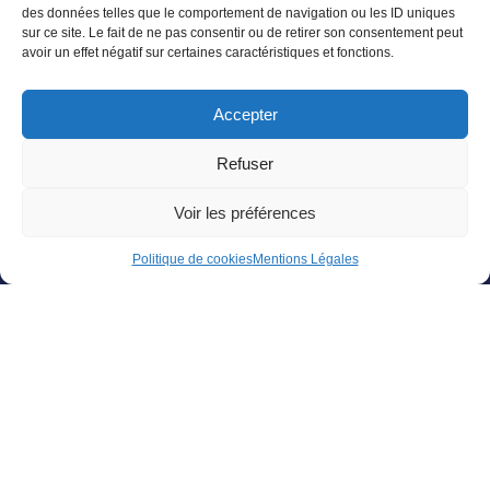
Nos résidents au cœur de Festi'Fossette à Barlin !
des données telles que le comportement de navigation ou les ID uniques
sur ce site. Le fait de ne pas consentir ou de retirer son consentement peut
Pendant 11 jours, les résidents de la Résidence
avoir un effet négatif sur certaines caractéristiques et fonctions.
Autonomie Les Trèfles et de l'EHPAD Les Charmilles
de Barlin ont pleinement profité des animations
Accepter
municipales de Festi'Fossette : train touristique,
animations, goûters d'été... Et, pour certains, le repas
Refuser
festif du 26 juillet animé par Michel Pruvot, aux côtés
des se
...
Voir plus
Voir les préférences
Photo
Politique de cookies
Mentions Légales
NOS NEWSLETTERS
En savoir plus
SUIVEZ NOUS SUR :