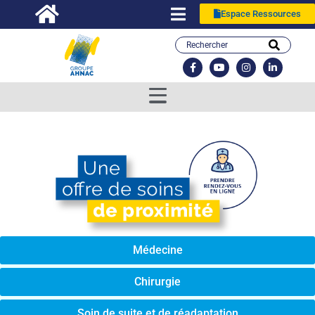
Espace Ressources
Médecine
Chirurgie
Soin de suite et de réadaptation