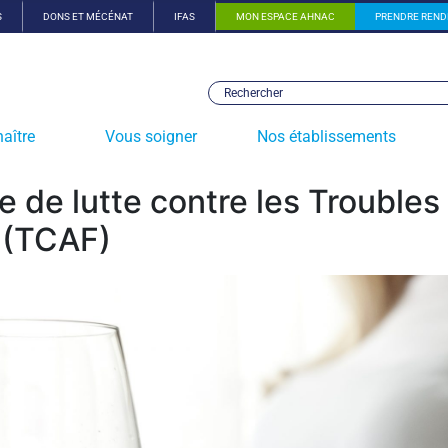
S
DONS ET MÉCÉNAT
IFAS
MON ESPACE AHNAC
PRENDRE REND
aître
Vous soigner
Nos établissements
e de lutte contre les Trouble
e (TCAF)