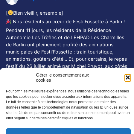
[
Bien vieillir, ensemble]
Nos résidents au cœur de Festi'Fossette à Barlin !
Pendant 11 jours, les résidents de la Résidence
Autonomie Les Trèfles et de l'EHPAD Les Charmilles
de Barlin ont pleinement profité des animations
municipales de Festi'Fossette : train touristique,
animations, goûters d'été... Et, pour certains, le repas
festif du 26 juillet animé par Michel Pruvot, aux côtés
des se
...
Voir plus
Gérer le consentement aux
cookies
Photo
Pour offrir les meilleures expériences, nous utilisons des technologies telles
NOS NEWSLETTERS
que les cookies pour stocker et/ou accéder aux informations des appareils.
Le fait de consentir à ces technologies nous permettra de traiter des
En savoir plus
données telles que le comportement de navigation ou les ID uniques sur ce
site. Le fait de ne pas consentir ou de retirer son consentement peut avoir un
SUIVEZ NOUS SUR :
effet négatif sur certaines caractéristiques et fonctions.