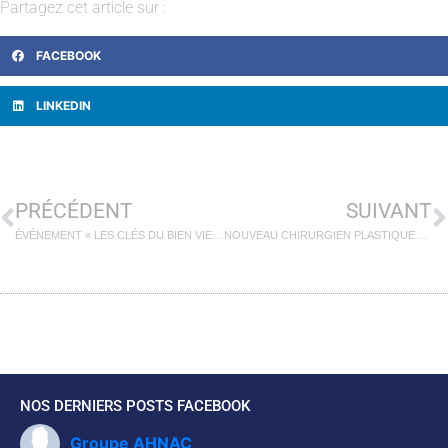
Partagez cet article sur :
FACEBOOK
LINKEDIN
PRÉCÉDENT
SUIVANT
ÉVÉNEMENT « LES CLÉS DU BIEN VIEILLIR » : Prévenir la maladie d’Alzheimer
NOUVEAU CHIRURGIEN PLASTIQUE A LA POLYCLINIQUE D’HENIN-BEAUMONT
NOS DERNIERS POSTS FACEBOOK
Groupe AHNAC