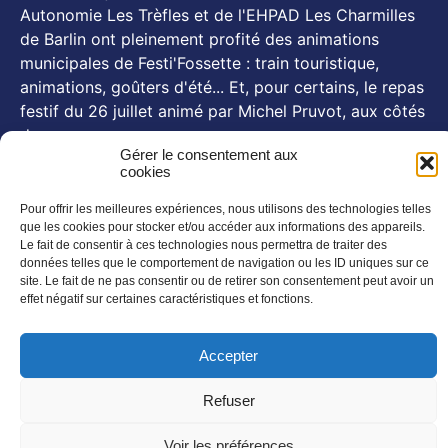
Autonomie Les Trèfles et de l'EHPAD Les Charmilles
de Barlin ont pleinement profité des animations
municipales de Festi'Fossette : train touristique,
animations, goûters d'été... Et, pour certains, le repas
festif du 26 juillet animé par Michel Pruvot, aux côtés
des se
...
Voir plus
Gérer le consentement aux
Photo
cookies
Pour offrir les meilleures expériences, nous utilisons des technologies telles
NOS NEWSLETTERS
que les cookies pour stocker et/ou accéder aux informations des appareils.
En savoir plus
Le fait de consentir à ces technologies nous permettra de traiter des
données telles que le comportement de navigation ou les ID uniques sur ce
SUIVEZ NOUS SUR :
site. Le fait de ne pas consentir ou de retirer son consentement peut avoir un
effet négatif sur certaines caractéristiques et fonctions.
Accepter
Refuser
©AUDACE – Tout droit réservé
Voir les préférences