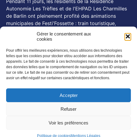
Pendant 11 jours, les résidents de la Résidence
Autonomie Les Trèfles et de l'EHPAD Les Charmilles
de Barlin ont pleinement profité des animations
municipales de Festi'Fossette : train touristique,
animations, goûters d'été... Et, pour certains, le repas
Gérer le consentement aux
festif du 26 juillet animé par Michel Pruvot, aux côtés
cookies
des se
...
Voir plus
Pour offrir les meilleures expériences, nous utilisons des technologies
Photo
telles que les cookies pour stocker et/ou accéder aux informations des
appareils. Le fait de consentir à ces technologies nous permettra de traiter
des données telles que le comportement de navigation ou les ID uniques
NOS NEWSLETTERS
sur ce site. Le fait de ne pas consentir ou de retirer son consentement peut
avoir un effet négatif sur certaines caractéristiques et fonctions.
En savoir plus
SUIVEZ NOUS SUR :
Accepter
Refuser
Voir les préférences
Politique de cookies
Mentions Légales