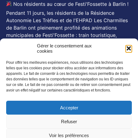
Nos résidents au cœur de Festi'Fossette à Barlin !
Pendant 11 jours, les résidents de la Résidence
Autonomie Les Trèfles et de l'EHPAD Les Charmilles
de Barlin ont pleinement profité des animations
municipales de Festi'Fossette : train touristique,
animations, goûters d'été... Et, pour certains, le repas
Gérer le consentement aux
festif du 26 juillet animé par Michel Pruvot, aux côtés
cookies
des se
...
Voir plus
Pour offrir les meilleures expériences, nous utilisons des technologies
Photo
telles que les cookies pour stocker et/ou accéder aux informations des
appareils. Le fait de consentir à ces technologies nous permettra de traiter
des données telles que le comportement de navigation ou les ID uniques
NOS NEWSLETTERS
sur ce site. Le fait de ne pas consentir ou de retirer son consentement peut
avoir un effet négatif sur certaines caractéristiques et fonctions.
En savoir plus
SUIVEZ NOUS SUR :
Accepter
Refuser
Voir les préférences