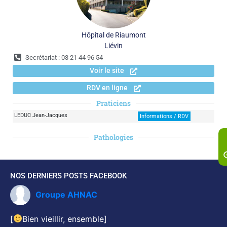
Hôpital de Riaumont
Liévin
Secrétariat : 03 21 44 96 54
Voir le site
RDV en ligne
Praticiens
LEDUC Jean-Jacques
Informations / RDV
Pathologies
NOS DERNIERS POSTS FACEBOOK
Groupe AHNAC
[
Bien vieillir, ensemble]