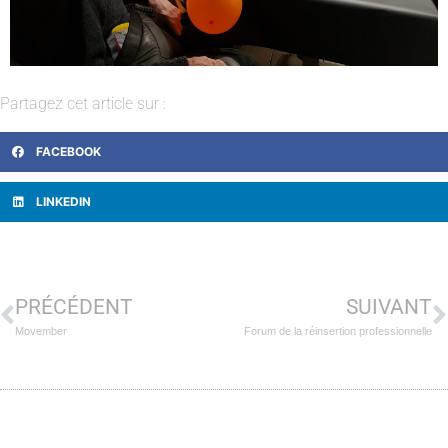
Partagez cet article sur :
FACEBOOK
LINKEDIN
PRÉCÉDENT
SUIVANT
Movember
Forum de la réinsertion professionnelle