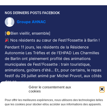
NOS DERNIERS POSTS FACEBOOK
Groupe AHNAC
[
Bien vieillir, ensemble]
Nos résidents au cœur de Festi'Fossette à Barlin !
Pendant 11 jours, les résidents de la Résidence
Autonomie Les Trèfles et de l'EHPAD Les Charmilles
de Barlin ont pleinement profité des animations
municipales de Festi'Fossette : train touristique,
animations, goûters d'été... Et, pour certains, le repas
festif du 26 juillet animé par Michel Pruvot, aux côtés
des se
...
Voir plus
Gérer le consentement aux
Photo
cookies
NOS NEWSLETTERS
Pour offrir les meilleures expériences, nous utilisons des technologies telles
que les cookies pour stocker et/ou accéder aux informations des appareils.