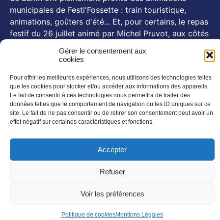
municipales de Festi'Fossette : train touristique,
animations, goûters d'été... Et, pour certains, le repas
festif du 26 juillet animé par Michel Pruvot, aux côtés
des se
...
Voir plus
Gérer le consentement aux
cookies
Photo
Pour offrir les meilleures expériences, nous utilisons des technologies telles
NOS NEWSLETTERS
que les cookies pour stocker et/ou accéder aux informations des appareils.
Le fait de consentir à ces technologies nous permettra de traiter des
En savoir plus
données telles que le comportement de navigation ou les ID uniques sur ce
site. Le fait de ne pas consentir ou de retirer son consentement peut avoir un
SUIVEZ NOUS SUR :
effet négatif sur certaines caractéristiques et fonctions.
Accepter
Refuser
Voir les préférences
©AUDACE – Tout droit réservé
Politique de cookies
Mentions Légales