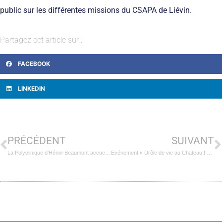
public sur les différentes missions du CSAPA de Liévin.
Partagez cet article sur :
FACEBOOK
LINKEDIN
PRÉCÉDENT
SUIVANT
La Polyclinique d’Hénin-Beaumont accueille un nouveau chirurgien traumato-orthopédique
Evénement « Drôle de vie au Chateau ! » au Centre de réadaptation des Hautois de Oignies