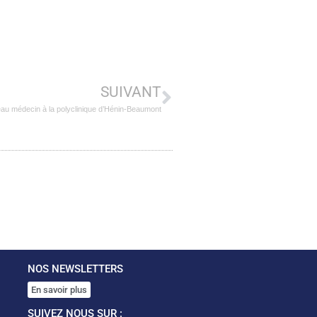
SUIVANT
au médecin à la polyclinique d’Hénin-Beaumont
NOS NEWSLETTERS
En savoir plus
SUIVEZ NOUS SUR :