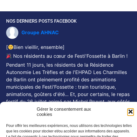
NOS DERNIERS POSTS FACEBOOK
Groupe AHNAC
[
Bien vieillir, ensemble]
Nos résidents au cœur de Festi'Fossette à Barlin !
Pendant 11 jours, les résidents de la Résidence
Autonomie Les Trèfles et de l'EHPAD Les Charmilles
de Barlin ont pleinement profité des animations
municipales de Festi'Fossette : train touristique,
animations, goûters d'été... Et, pour certains, le repas
festif du 26 juillet animé par Michel Pruvot, aux côtés
des se
...
Gérer le consentement aux
Voir plus
cookies
Photo
Pour offrir les meilleures expériences, nous utilisons des technologies telles
que les cookies pour stocker et/ou accéder aux informations des appareils.
NOS NEWSLETTERS
Le fait de consentir à ces technologies nous permettra de traiter des