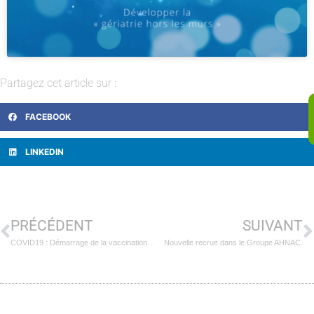
Partagez cet article sur :
FACEBOOK
LINKEDIN
PRÉCÉDENT
SUIVANT
COVID19 : Démarrage de la vaccination au sein du Groupe AHNAC
Nouvelle recrue dans le Groupe AHNAC.