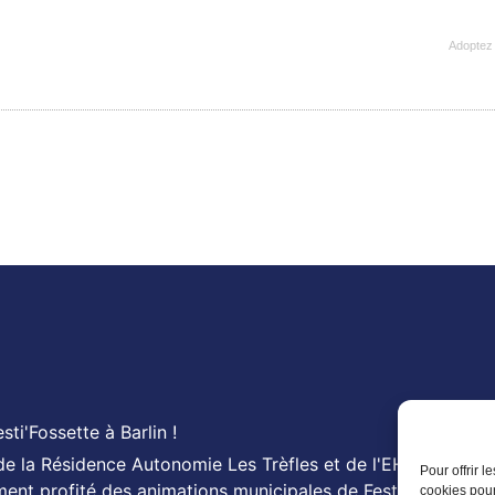
Adoptez 
ti'Fossette à Barlin !
s de la Résidence Autonomie Les Trèfles et de l'EHPAD Les
Pour offrir 
ment profité des animations municipales de Festi'Fossette :
cookies pour