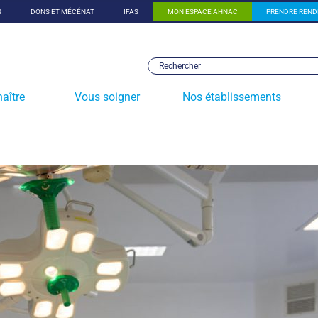
S
DONS ET MÉCÉNAT
IFAS
MON ESPACE AHNAC
PRENDRE REND
aître
Vous soigner
Nos établissements