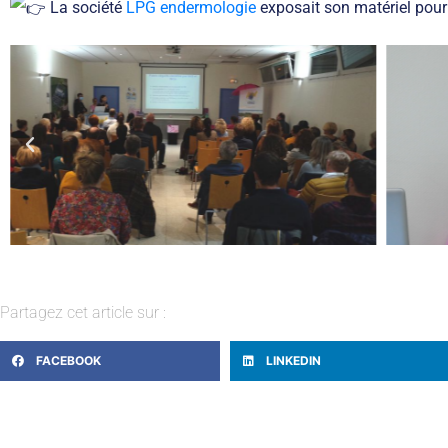
La société
LPG endermologie
exposait son matériel pour
Partagez cet article sur :
FACEBOOK
LINKEDIN