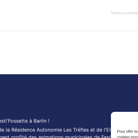
Remise symboliqu
ti'Fossette à Barlin !
s de la Résidence Autonomie Les Trèfles et de l'EHPAD Les
Pour offrir 
ment profité des animations municipales de Festi'Fossette :
cookies pour