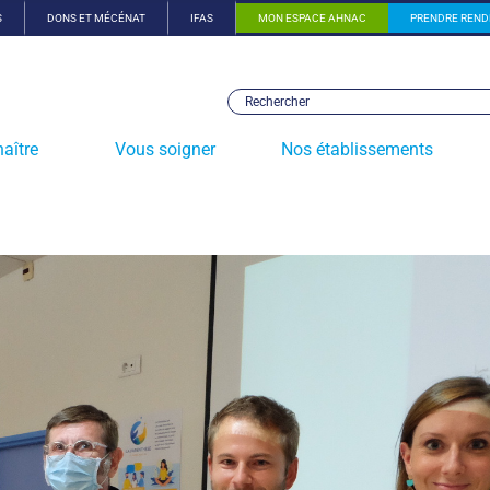
S
DONS ET MÉCÉNAT
IFAS
MON ESPACE AHNAC
PRENDRE REND
aître
Vous soigner
Nos établissements