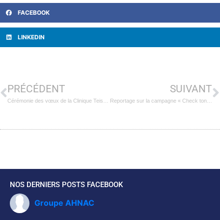
FACEBOOK
LINKEDIN
PRÉCÉDENT
SUIVANT
Cérémonie des vœux de la Clinique Teissier et du service d’Hospitalisation à Domicile du Hainaut
Reportage sur la campagne « Check ton col » de la Polyclinique d’Hénin-Beaumont sur France 3 Hauts-de-France
NOS DERNIERS POSTS FACEBOOK
Groupe AHNAC