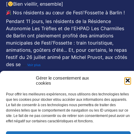
[
Bien vieillir, ensemble]
Nos résidents au cœur de Festi'Fossette à Barlin !
Pendant 11 jours, les résidents de la Résidence
Autonomie Les Trèfles et de l'EHPAD Les Charmilles
de Barlin ont pleinement profité des animations
municipales de Festi'Fossette : train touristique,
animations, goûters d'été... Et, pour certains, le repas
festif du 26 juillet animé par Michel Pruvot, aux côtés
des se
...
Voir plus
Photo
Gérer le consentement aux
cookies
NOS NEWSLETTERS
Pour offrir les meilleures expériences, nous utilisons des technologies telles
En savoir plus
que les cookies pour stocker et/ou accéder aux informations des appareils.
Le fait de consentir à ces technologies nous permettra de traiter des
SUIVEZ NOUS SUR :
données telles que le comportement de navigation ou les ID uniques sur ce
site. Le fait de ne pas consentir ou de retirer son consentement peut avoir un
effet négatif sur certaines caractéristiques et fonctions.