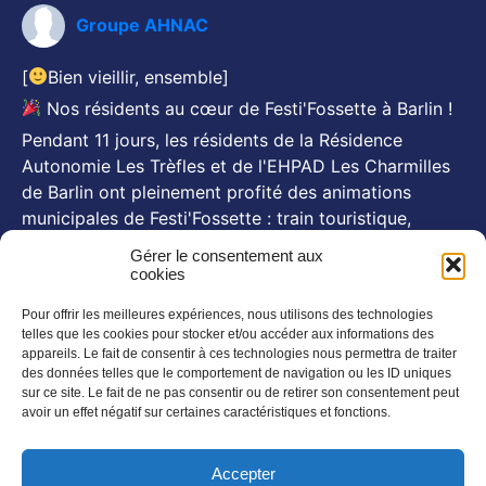
Groupe AHNAC
[
Bien vieillir, ensemble]
Nos résidents au cœur de Festi'Fossette à Barlin !
Pendant 11 jours, les résidents de la Résidence
Autonomie Les Trèfles et de l'EHPAD Les Charmilles
de Barlin ont pleinement profité des animations
municipales de Festi'Fossette : train touristique,
animations, goûters d'été... Et, pour certains, le repas
Gérer le consentement aux
festif du 26 juillet animé par Michel Pruvot, aux côtés
cookies
des se
...
Voir plus
Pour offrir les meilleures expériences, nous utilisons des technologies
Photo
telles que les cookies pour stocker et/ou accéder aux informations des
appareils. Le fait de consentir à ces technologies nous permettra de traiter
des données telles que le comportement de navigation ou les ID uniques
NOS NEWSLETTERS
sur ce site. Le fait de ne pas consentir ou de retirer son consentement peut
avoir un effet négatif sur certaines caractéristiques et fonctions.
En savoir plus
SUIVEZ NOUS SUR :
Accepter