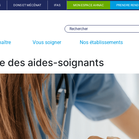
S
DONS ET MÉCÉNAT
IFAS
MON ESPACE AHNAC
PRENDRE REND
aître
Vous soigner
Nos établissements
le des aides-soignants