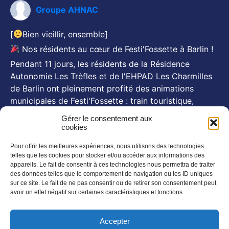
Groupe AHNAC
[
Bien vieillir, ensemble]
Nos résidents au cœur de Festi'Fossette à Barlin !
Pendant 11 jours, les résidents de la Résidence
Autonomie Les Trèfles et de l'EHPAD Les Charmilles
de Barlin ont pleinement profité des animations
municipales de Festi'Fossette : train touristique,
animations, goûters d'été... Et, pour certains, le repas
Gérer le consentement aux
festif du 26 juillet animé par Michel Pruvot, aux côtés
cookies
des se
...
Voir plus
Pour offrir les meilleures expériences, nous utilisons des technologies
Photo
telles que les cookies pour stocker et/ou accéder aux informations des
appareils. Le fait de consentir à ces technologies nous permettra de traiter
des données telles que le comportement de navigation ou les ID uniques
NOS NEWSLETTERS
sur ce site. Le fait de ne pas consentir ou de retirer son consentement peut
avoir un effet négatif sur certaines caractéristiques et fonctions.
En savoir plus
SUIVEZ NOUS SUR :
Accepter