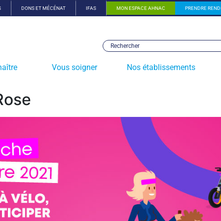
S
DONS ET MÉCÉNAT
IFAS
MON ESPACE AHNAC
PRENDRE REND
aître
Vous soigner
Nos établissements
Rose