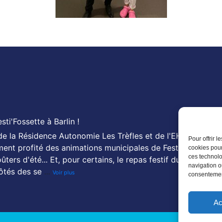
ti'Fossette à Barlin !
s de la Résidence Autonomie Les Trèfles et de l'EHPAD Les
Pour offrir 
ment profité des animations municipales de Festi'Fossette :
cookies pour
ces technolo
ûters d'été... Et, pour certains, le repas festif du 26 juillet
navigation ou
ôtés des se
...
Voir plus
consentement
Ac