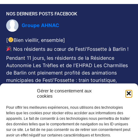
NOS DERNIERS POSTS FACEBOOK
Groupe AHNAC
[
Bien vieillir, ensemble]
Nos résidents au cœur de Festi'Fossette à Barlin !
Pendant 11 jours, les résidents de la Résidence
Autonomie Les Trèfles et de l'EHPAD Les Charmilles
de Barlin ont pleinement profité des animations
municipales de Festi'Fossette : train touristique,
animations, goûters d'été... Et, pour certains, le repas
Gérer le consentement aux
festif du 26 juillet animé par Michel Pruvot, aux côtés
cookies
des se
...
Voir plus
Pour offrir les meilleures expériences, nous utilisons des technologies
Photo
telles que les cookies pour stocker et/ou accéder aux informations des
appareils. Le fait de consentir à ces technologies nous permettra de traiter
des données telles que le comportement de navigation ou les ID uniques
NOS NEWSLETTERS
sur ce site. Le fait de ne pas consentir ou de retirer son consentement peut
avoir un effet négatif sur certaines caractéristiques et fonctions.
En savoir plus