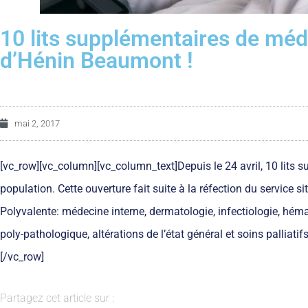
10 lits supplémentaires de méde
d’Hénin Beaumont !
mai 2, 2017
[vc_row][vc_column][vc_column_text]Depuis le 24 avril, 10 lits 
population. Cette ouverture fait suite à la réfection du service si
Polyvalente: médecine interne, dermatologie, infectiologie, héma
poly-pathologique, altérations de l’état général et soins palliati
[/vc_row]
Partagez cet article sur :