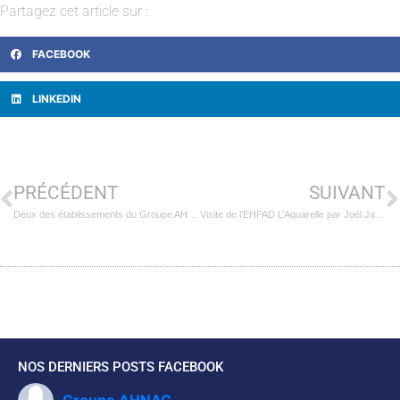
Partagez cet article sur :
FACEBOOK
LINKEDIN
PRÉCÉDENT
SUIVANT
Deux des établissements du Groupe AHNAC labellisés « Hôpitaux de proximité » par l’ARS Hauts-de-France
Visite de l’EHPAD L’Aquarelle par Joël Jaouen, Président de France Alzheimer
NOS DERNIERS POSTS FACEBOOK
Groupe AHNAC