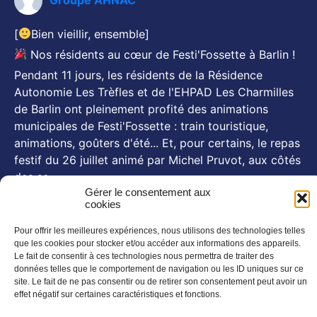
[
Bien vieillir, ensemble]
Nos résidents au cœur de Festi'Fossette à Barlin !
Pendant 11 jours, les résidents de la Résidence
Autonomie Les Trèfles et de l'EHPAD Les Charmilles
de Barlin ont pleinement profité des animations
municipales de Festi'Fossette : train touristique,
animations, goûters d'été... Et, pour certains, le repas
festif du 26 juillet animé par Michel Pruvot, aux côtés
des se
...
Voir plus
Gérer le consentement aux
Photo
cookies
Pour offrir les meilleures expériences, nous utilisons des technologies telles
NOS NEWSLETTERS
que les cookies pour stocker et/ou accéder aux informations des appareils.
En savoir plus
Le fait de consentir à ces technologies nous permettra de traiter des
données telles que le comportement de navigation ou les ID uniques sur ce
SUIVEZ NOUS SUR :
site. Le fait de ne pas consentir ou de retirer son consentement peut avoir un
effet négatif sur certaines caractéristiques et fonctions.