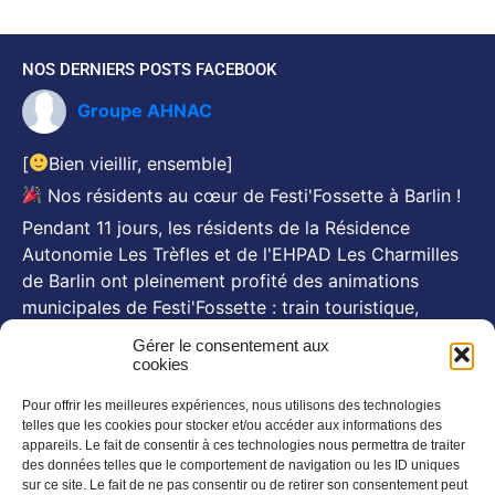
NOS DERNIERS POSTS FACEBOOK
Groupe AHNAC
[
Bien vieillir, ensemble]
Nos résidents au cœur de Festi'Fossette à Barlin !
Pendant 11 jours, les résidents de la Résidence
Autonomie Les Trèfles et de l'EHPAD Les Charmilles
de Barlin ont pleinement profité des animations
municipales de Festi'Fossette : train touristique,
animations, goûters d'été... Et, pour certains, le repas
Gérer le consentement aux
festif du 26 juillet animé par Michel Pruvot, aux côtés
cookies
des se
...
Voir plus
Pour offrir les meilleures expériences, nous utilisons des technologies
Photo
telles que les cookies pour stocker et/ou accéder aux informations des
appareils. Le fait de consentir à ces technologies nous permettra de traiter
des données telles que le comportement de navigation ou les ID uniques
NOS NEWSLETTERS
sur ce site. Le fait de ne pas consentir ou de retirer son consentement peut