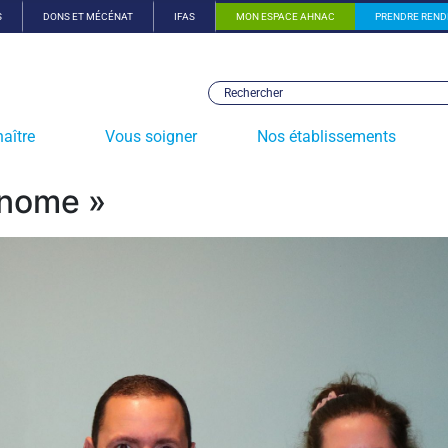
S
DONS ET MÉCÉNAT
IFAS
MON ESPACE AHNAC
PRENDRE REND
aître
Vous soigner
Nos établissements
onome »