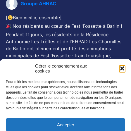
Groupe AHNAC
[
Bien vieillir, ensemble]
Nos résidents au cœur de Festi'Fossette à Barlin !
Pendant 11 jours, les résidents de la Résidence
Autonomie Les Trèfles et de l'EHPAD Les Charmilles
de Barlin ont pleinement profité des animations
municipales de Festi'Fossette : train touristique,
animations, goûters d'été... Et, pour certains, le repas
Gérer le consentement aux
festif du 26 juillet animé par Michel Pruvot, aux côtés
cookies
des se
...
Voir plus
Pour offrir les meilleures expériences, nous utilisons des technologies
Photo
telles que les cookies pour stocker et/ou accéder aux informations des
appareils. Le fait de consentir à ces technologies nous permettra de traiter
des données telles que le comportement de navigation ou les ID uniques
NOS NEWSLETTERS
sur ce site. Le fait de ne pas consentir ou de retirer son consentement peut
En savoir plus
avoir un effet négatif sur certaines caractéristiques et fonctions.
SUIVEZ NOUS SUR :
Accepter